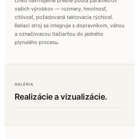
Linku navrhujeme presne podľa parametrov
vašich výrobkov — rozmery, hmotnosť,
citlivosť, požadovaná taktovacia rýchlosť.
Baliaci stroj sa integruje s dopravníkom, váhou
a označovacou tlačiarňou do jedného
plynulého procesu.
GALÉRIA
Realizácie a vizualizácie.
01
‹
›