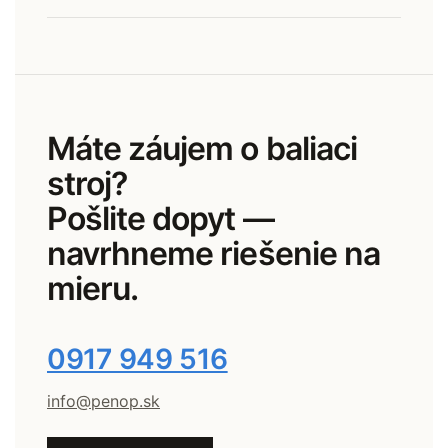
Máte záujem o baliaci
stroj?
Pošlite dopyt —
navrhneme riešenie na
mieru.
0917 949 516
info@penop.sk