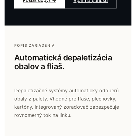
Poslať dopyt →
Späť na ponuku
POPIS ZARIADENIA
Automatická depaletizácia
obalov a fliaš.
Depaletizačné systémy automaticky odoberú
obaly z palety. Vhodné pre fľaše, plechovky,
kartóny. Integrovaný zoraďovač zabezpečuje
rovnomerný tok na linku.