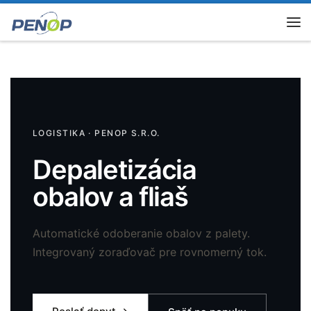
Skip to content
Me
LOGISTIKA · PENOP S.R.O.
Depaletizácia
obalov a fliaš
Automatické odoberanie obalov z palety.
Integrovaný zoraďovač pre rovnomerný tok.