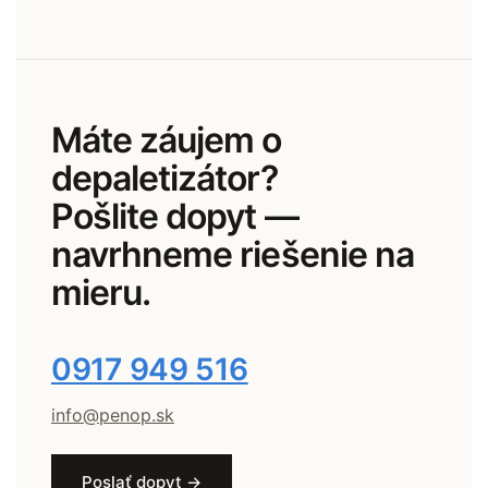
Máte záujem o
depaletizátor?
Pošlite dopyt —
navrhneme riešenie na
mieru.
0917 949 516
info@penop.sk
Poslať dopyt →