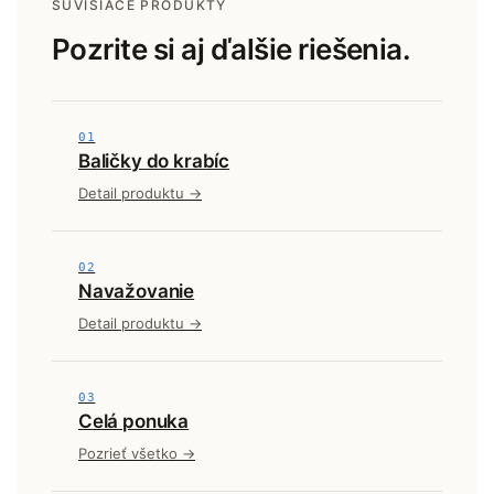
SÚVISIACE PRODUKTY
Pozrite si aj ďalšie riešenia.
01
Baličky do krabíc
Detail produktu →
02
Navažovanie
Detail produktu →
03
Celá ponuka
Pozrieť všetko →