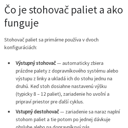
Čo je stohovač paliet a ako
funguje
Stohovač paliet sa primárne používa v dvoch
konfiguráciách:
Výstupný stohovač
— automaticky zbiera
prázdne palety z dopravníkového systému alebo
výstupu z linky a ukladá ich do stohu jednu na
druhú. Keď stoh dosiahne nastavenú výšku
(typicky 8 – 12 paliet), zariadenie ho uvoľní a
pripraví priestor pre ďalší cyklus.
Vstupný destohovač
— zariadenie sa naraz naplní
stohom paliet a tie potom po jednej dávkuje
obsluhe alebo na dopravníkový pás.