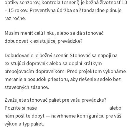
optiky senzorov, kontrola tesnení) je bežná životnosť 10
– 15 rokov. Preventívna údržba sa štandardne plánuje
raz ročne.
Musím meniť celú linku, alebo sa dá stohovač
dobudovať k existujúcej prevádzke?
Dobudovanie je bežný scenár. Stohovač sa napojí na
existujúci dopravník alebo sa doplní krátkym
prepojovacím dopravníkom. Pred projektom vykonáme
meranie a posudok priestoru, aby riešenie sedelo bez
stavebných zásahov.
Zvažujete stohovač paliet pre vašu prevádzku?
Pozrite si naše
stohovače a destohovače paliet
alebo
nám pošlite dopyt — navrhneme konfiguráciu pre váš
výkon a typ paliet.