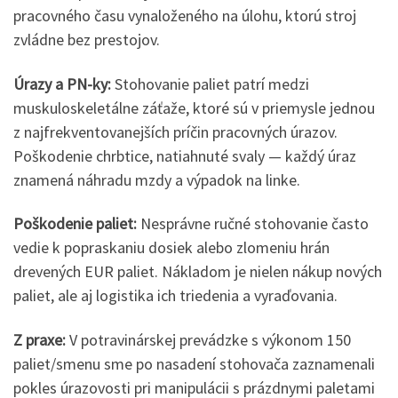
pracovného času vynaloženého na úlohu, ktorú stroj
zvládne bez prestojov.
Úrazy a PN-ky:
Stohovanie paliet patrí medzi
muskuloskeletálne záťaže, ktoré sú v priemysle jednou
z najfrekventovanejších príčin pracovných úrazov.
Poškodenie chrbtice, natiahnuté svaly — každý úraz
znamená náhradu mzdy a výpadok na linke.
Poškodenie paliet:
Nesprávne ručné stohovanie často
vedie k popraskaniu dosiek alebo zlomeniu hrán
drevených EUR paliet. Nákladom je nielen nákup nových
paliet, ale aj logistika ich triedenia a vyraďovania.
Z praxe:
V potravinárskej prevádzke s výkonom 150
paliet/smenu sme po nasadení stohovača zaznamenali
pokles úrazovosti pri manipulácii s prázdnymi paletami