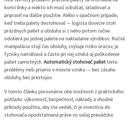
konci linky a niekto ich musí odnášať, skladovať a
pripraviť na ďalšie použitie. Alebo v opačnom prípade,
keď treba palety destohovať — logista dovezie stoh
prázdnych paliet a obsluha si z neho potom ručne
odoberá po jednej palete na nakladanie výrobkov. Ručná
manipulácia stojí čas obsluhy, zvyšuje riziko úrazov, je
fyzicky namáhavá a často pri nej vzniká aj poškodenie
paliet samotných.
Automatický stohovač paliet
tieto
problémy rieši priamo v mieste vzniku — bez zásahu
obsluhy, bez prestojov.
V tomto článku porovnáme obe možnosti z praktického
pohľadu: výkonnosť, bezpečnosť, náklady a vhodné
príklady použitia, aby ste vedeli, či je investícia do
stohovača opodstatnená práve vo vašej prevádzke.