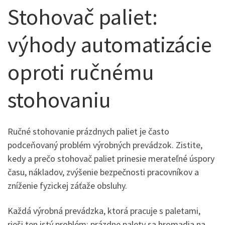
Stohovač paliet:
výhody automatizácie
oproti ručnému
stohovaniu
Ručné stohovanie prázdnych paliet je často
podceňovaný problém výrobných prevádzok. Zistite,
kedy a prečo stohovač paliet prinesie merateľné úspory
času, nákladov, zvýšenie bezpečnosti pracovníkov a
zníženie fyzickej záťaže obsluhy.
Každá výrobná prevádzka, ktorá pracuje s paletami,
rieši ten istý problém: prázdne palety sa hromadia na