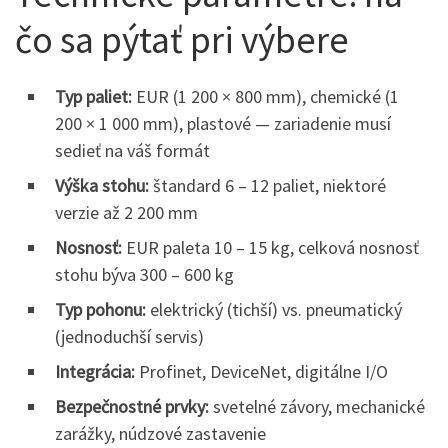
čo sa pýtať pri výbere
Typ paliet:
EUR (1 200 × 800 mm), chemické (1
200 × 1 000 mm), plastové — zariadenie musí
sedieť na váš formát
Výška stohu:
štandard 6 – 12 paliet, niektoré
verzie až 2 200 mm
Nosnosť:
EUR paleta 10 – 15 kg, celková nosnosť
stohu býva 300 – 600 kg
Typ pohonu:
elektrický (tichší) vs. pneumatický
(jednoduchší servis)
Integrácia:
Profinet, DeviceNet, digitálne I/O
Bezpečnostné prvky:
svetelné závory, mechanické
zarážky, núdzové zastavenie